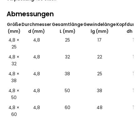
Abmessungen
Größe
Durchmesser
Gesamtlänge
Gewindelänge
Kopfdurc
(mm)
d (mm)
L (mm)
lg (mm)
dh (
4,8 ×
4,8
25
17
12,3
25
4,8 ×
4,8
32
22
12,3
32
4,8 ×
4,8
38
25
12,3
38
4,8 ×
4,8
50
38
12,3
50
4,8 ×
4,8
60
48
12,3
60