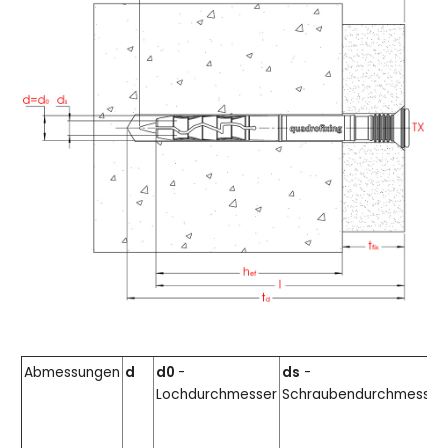
Abmessungen
d
d0
-
ds
-
Lochdurchmesser
Schraubendurchmesser