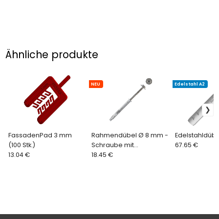
Ähnliche produkte
NEU
Edelstahl A2
FassadenPad 3 mm
Rahmendübel Ø 8 mm -
Edelstahldüb
(100 Stk.)
Schraube mit
67.65 €
13.04 €
Sechskantkopf und
18.45 €
Unterlegscheibe, Torx
30