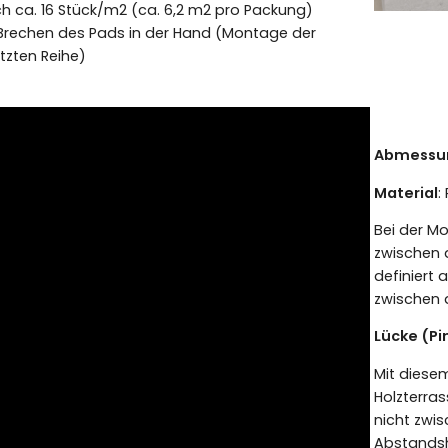
h ca. 16 Stück/m2 (ca. 6,2 m2 pro Packung)
 Brechen des Pads in der Hand (Montage der
tzten Reihe)
Abmessu
Material
:
Bei der M
zwischen 
definiert 
zwischen 
Lücke (Pi
Mit diese
Holzterras
nicht zwis
Abstandsha