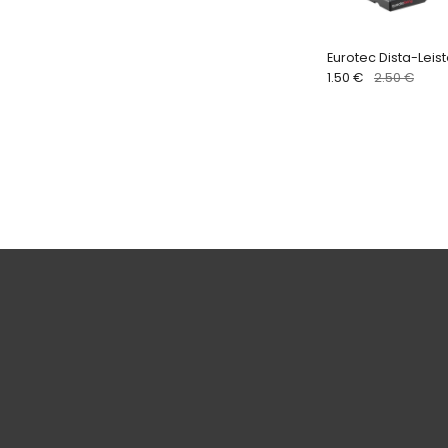
Eurotec Dista-Leist
1.50 €
2.50 €