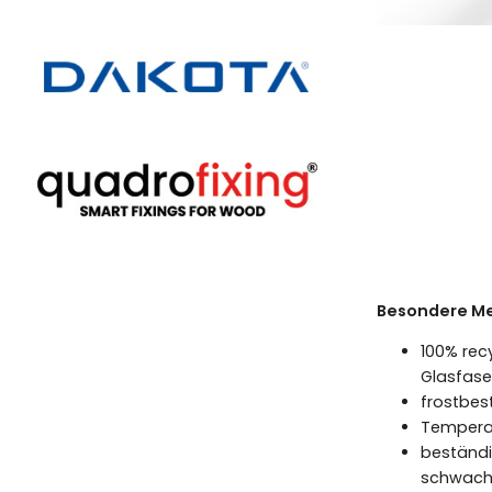
Besondere Me
100% rec
Glasfase
frostbest
Temperat
beständi
schwache