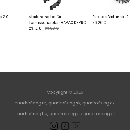
e 2.0
Abstandhalter für
Eurotec Distance-Sta
Terrassendielen HAPAX D-PRO
76.26 €
(100 Stk.)
23.12 €
30.83 €
Copyright © 2026
quadrofixing.ro
,
quadrofixing.sk
,
quadrofixing.cz
quadrofixing.hu
,
quadrofixing.eu
quadrofixing.pl