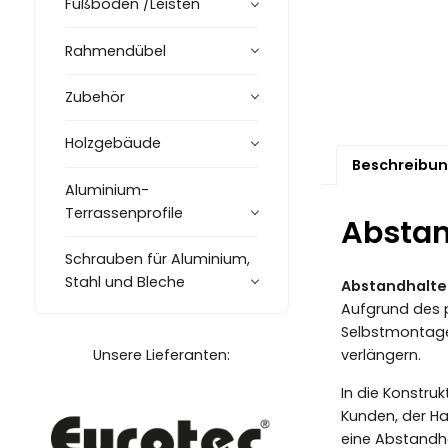
Fußböden /Leisten
Rahmendübel
Zubehör
Holzgebäude
Beschreibu
Aluminium-
Terrassenprofile
Abstan
Schrauben für Aluminium,
Stahl und Bleche
Abstandhalter
Aufgrund des p
Selbstmontage 
Unsere Lieferanten:
verlängern.
In die Konstru
Kunden, der Ha
eine Abstandha