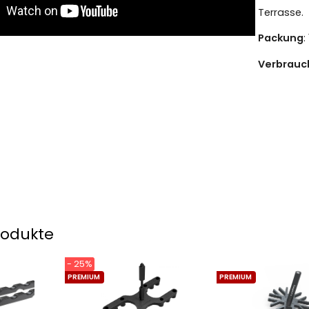
Terrasse.
Packung
:
Verbrauc
rodukte
- 25%
PREMIUM
PREMIUM