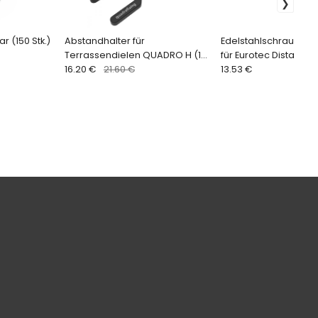
r (150 Stk.)
Abstandhalter für
Edelstahlschrauben
Terrassendielen QUADRO H (100
für Eurotec Dista-Leis
Stk.)
16.20 €
21.60 €
Stk.)
13.53 €