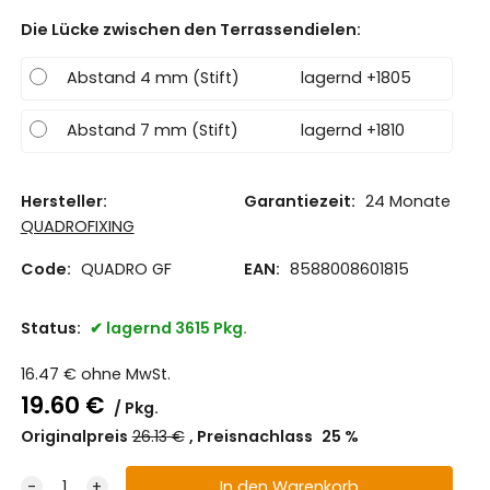
Die Lücke zwischen den Terrassendielen
:
Abstand 4 mm (Stift)
lagernd +1805
Abstand 7 mm (Stift)
lagernd +1810
Hersteller:
Garantiezeit:
24 Monate
QUADROFIXING
Code:
QUADRO GF
EAN:
8588008601815
Status:
lagernd 3615 Pkg.
16.47
€
ohne MwSt.
19.60
€
Pkg.
Originalpreis
26.13
€
Preisnachlass
25
%