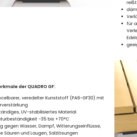
reißt
dämp
Verl
für 
Verl
Edel
geei
rkmale der QUADRO GF:
ycelbarer, veredelter Kunststoff (PA6-GF30) mit
rverstärkung
ändiges, UV-stabilisiertes Material
urbeständigkeit -35 bis +70°C
g gegen Wasser, Dampf, Witterungseinflüsse,
 Säuren und Laugen, Salzlösungen