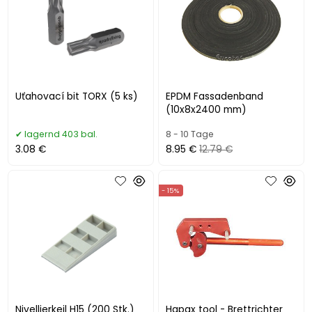
Uťahovací bit TORX (5 ks)
EPDM Fassadenband
(10x8x2400 mm)
lagernd 403 bal.
8 - 10 Tage
3.08 €
8.95 €
12.79 €
- 15%
Nivellierkeil H15 (200 Stk.)
Hapax tool - Brettrichter