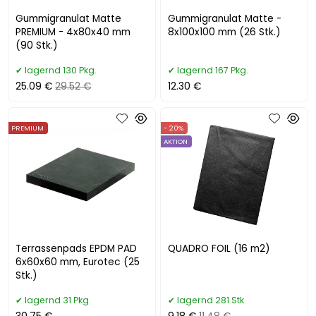
Gummigranulat Matte
Gummigranulat Matte -
PREMIUM - 4x80x40 mm
8x100x100 mm (26 Stk.)
(90 Stk.)
lagernd 130 Pkg.
lagernd 167 Pkg.
25.09 €
29.52 €
12.30 €
PREMIUM
- 20%
AKTION
Terrassenpads EPDM PAD
QUADRO FOIL (16 m2)
6x60x60 mm, Eurotec (25
Stk.)
lagernd 31 Pkg.
lagernd 281 Stk