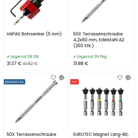
HAPAX Bohrsenker (5 mm)
50X Terrassenschraube
4,2x60 mm, Edelstahl A2
(250 Stk.)
lagernd 38 Stk
lagernd 36 Pkg.
31.37 €
41.82 €
31.88 €
Edelstahl A4
TOP
50X Terrassenschraube
EUROTEC Magnet Lang-Bit,