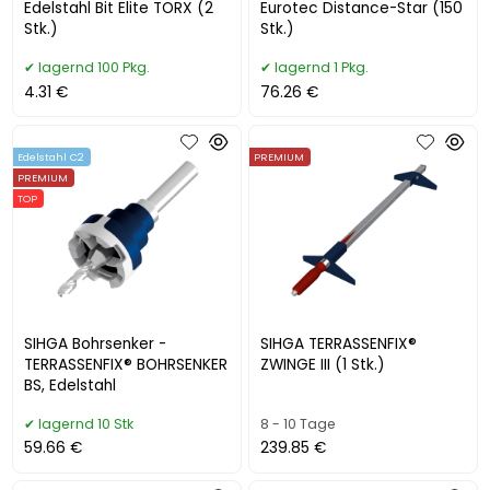
Edelstahl Bit Elite TORX (2
Eurotec Distance-Star (150
Stk.)
Stk.)
lagernd 100 Pkg.
lagernd 1 Pkg.
4.31 €
76.26 €
Edelstahl C2
PREMIUM
PREMIUM
TOP
SIHGA Bohrsenker -
SIHGA TERRASSENFIX®
TERRASSENFIX® BOHRSENKER
ZWINGE III (1 Stk.)
BS, Edelstahl
lagernd 10 Stk
8 - 10 Tage
59.66 €
239.85 €