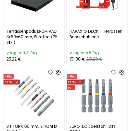
Terrassenpads EPDM PAD
HAPAX G DECK - Terrassen
3x60x60 mm, Eurotec (25
Bohrschablone
Stk.)
lagernd 31 Pkg.
lagernd 5 Pkg.
25.22 €
191.88 €
213.20 €
- 15%
- 15%
PREMIUM
PREMIUM
TOP
Bit TORX 60 mm, SIHGAFIX
EUROTEC Edelstahl-Bits