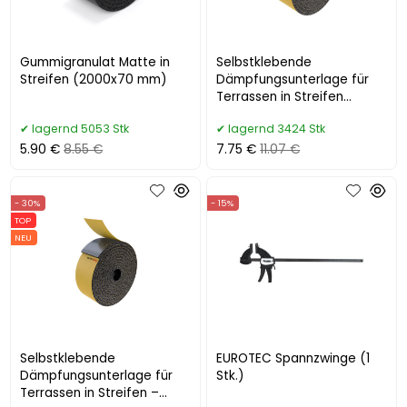
Gummigranulat Matte in
Selbstklebende
Streifen (2000x70 mm)
Dämpfungsunterlage für
Terrassen in Streifen
(2000x70 mm)
lagernd 5053 Stk
lagernd 3424 Stk
5.90 €
8.55 €
7.75 €
11.07 €
- 30%
- 15%
TOP
NEU
Selbstklebende
EUROTEC Spannzwinge (1
Dämpfungsunterlage für
Stk.)
Terrassen in Streifen –