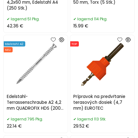
4,2x60 mm, Edelstahl A4
50 mm, Torx (5 Stk.)
(250 Stk.)
lagernd 51 Pkg.
lagernd 114 Pkg.
42.36 €
15.99 €
Edelstahl A2
TOP
NEU
Edelstahl-
Prípravok na predvŕtanie
Terrassenschraube A2 4,2
terasových dosiek (4,7
mm QUADROFIX HDS (200
mm) EUROTEC
Stk.)
lagernd 795 Pkg.
lagernd 113 Stk.
22.14 €
29.52 €