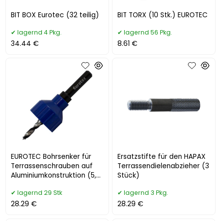
BIT BOX Eurotec (32 teilig)
BIT TORX (10 Stk.) EUROTEC
lagernd 4 Pkg.
lagernd 56 Pkg.
34.44 €
8.61 €
EUROTEC Bohrsenker für
Ersatzstifte für den HAPAX
Terrassenschrauben auf
Terrassendielenabzieher (3
Aluminiumkonstruktion (5,6
Stück)
mm)
lagernd 29 Stk
lagernd 3 Pkg.
28.29 €
28.29 €