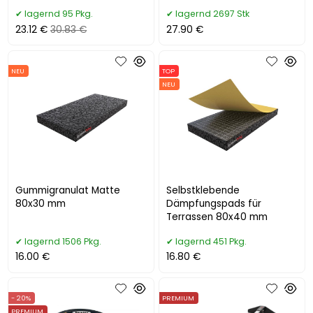
Terrassenband
lagernd 95 Pkg.
lagernd 2697 Stk
23.12 €
30.83 €
27.90 €
NEU
TOP
NEU
Gummigranulat Matte
Selbstklebende
80x30 mm
Dämpfungspads für
Terrassen 80x40 mm
lagernd 1506 Pkg.
lagernd 451 Pkg.
16.00 €
16.80 €
- 20%
PREMIUM
PREMIUM