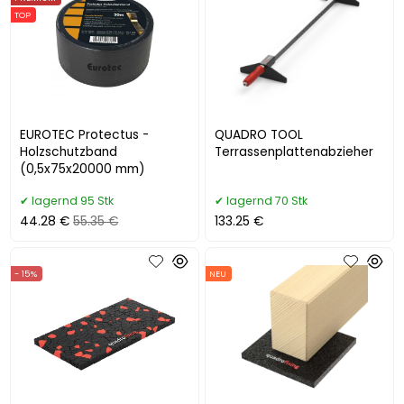
TOP
EUROTEC Protectus -
QUADRO TOOL
Holzschutzband
Terrassenplattenabzieher
(0,5x75x20000 mm)
lagernd 95 Stk
lagernd 70 Stk
44.28 €
55.35 €
133.25 €
- 15%
NEU