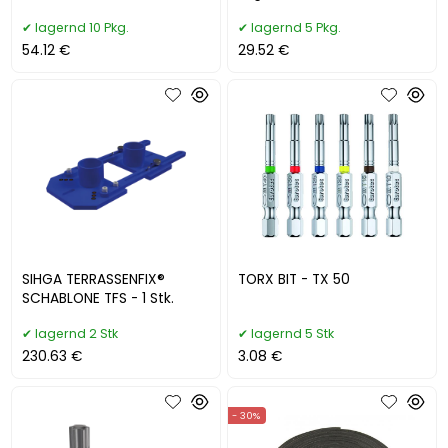
Stk.)
lagernd 10 Pkg.
lagernd 5 Pkg.
54.12 €
29.52 €
SIHGA TERRASSENFIX®
TORX BIT - TX 50
SCHABLONE TFS - 1 Stk.
lagernd 2 Stk
lagernd 5 Stk
230.63 €
3.08 €
- 30%