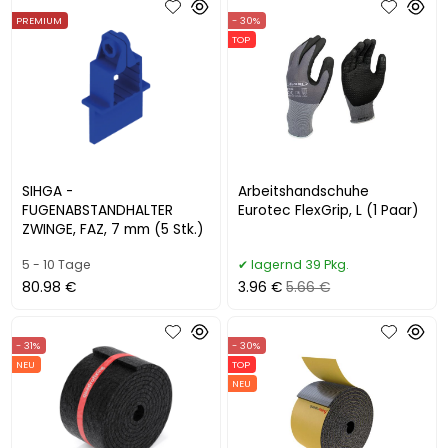
PREMIUM
- 30%
TOP
SIHGA -
Arbeitshandschuhe
FUGENABSTANDHALTER
Eurotec FlexGrip, L (1 Paar)
ZWINGE, FAZ, 7 mm (5 Stk.)
5 - 10 Tage
lagernd 39 Pkg.
80.98 €
3.96 €
5.66 €
- 31%
- 30%
NEU
TOP
NEU