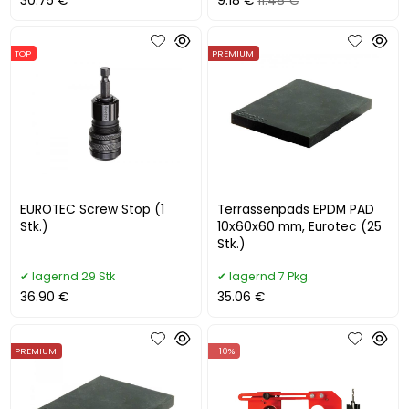
30.75 €
9.18 €
11.48 €
TOP
PREMIUM
EUROTEC Screw Stop (1
Terrassenpads EPDM PAD
Stk.)
10x60x60 mm, Eurotec (25
Stk.)
lagernd 29 Stk
lagernd 7 Pkg.
36.90 €
35.06 €
PREMIUM
- 10%