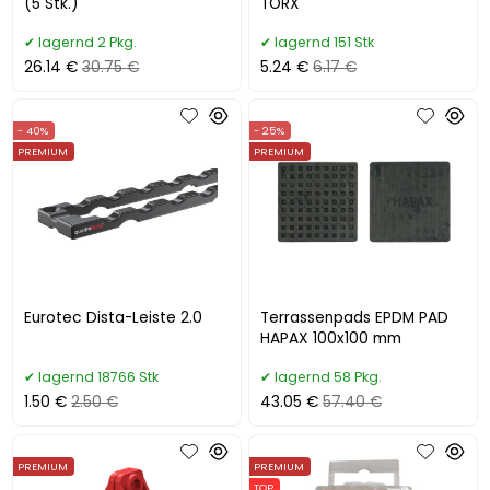
(5 Stk.)
TORX
lagernd 2 Pkg.
lagernd 151 Stk
26.14 €
30.75 €
5.24 €
6.17 €
- 40%
- 25%
PREMIUM
PREMIUM
Eurotec Dista-Leiste 2.0
Terrassenpads EPDM PAD
HAPAX 100x100 mm
lagernd 18766 Stk
lagernd 58 Pkg.
1.50 €
2.50 €
43.05 €
57.40 €
PREMIUM
PREMIUM
TOP