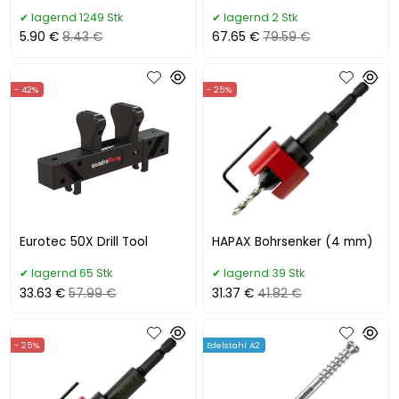
2000×40×4 mm
lagernd 1249 Stk
lagernd 2 Stk
5.90 €
8.43 €
67.65 €
79.59 €
- 42%
- 25%
Eurotec 50X Drill Tool
HAPAX Bohrsenker (4 mm)
lagernd 65 Stk
lagernd 39 Stk
33.63 €
57.99 €
31.37 €
41.82 €
- 25%
Edelstahl A2