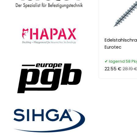
Edelstahlschr
Eurotec
lagernd 58 Pk
22.55 €
28.19 