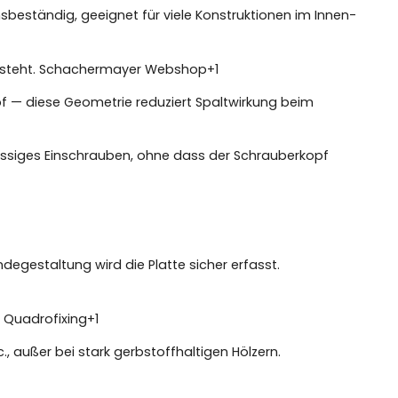
nsbeständig, geeignet für viele Konstruktionen im Innen-
tsteht.
Schachermayer Webshop
+1
f — diese Geometrie reduziert Spaltwirkung beim
lässiges Einschrauben, ohne dass der Schrauberkopf
ndegestaltung wird die Platte sicher erfasst.
.
Quadrofixing
+1
, außer bei stark gerbstoffhaltigen Hölzern.