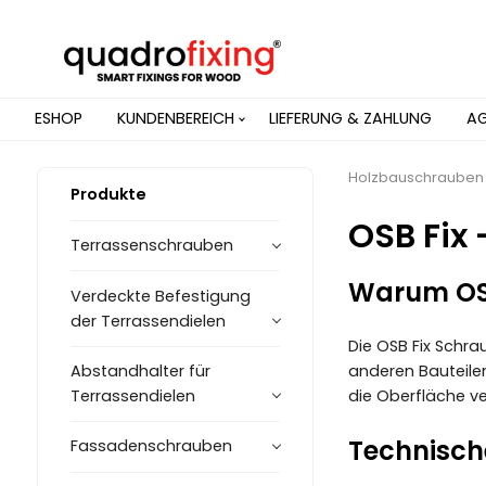
ESHOP
KUNDENBEREICH
LIEFERUNG & ZAHLUNG
A
Holzbauschrauben
Produkte
OSB Fix
Terrassenschrauben
Warum OSB 
Verdeckte Befestigung
der Terrassendielen
Die OSB Fix Schra
Abstandhalter für
anderen Bauteilen
Terrassendielen
die Oberfläche ve
Technisch
Fassadenschrauben