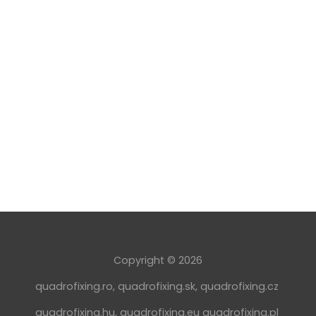
Copyright © 2026
quadrofixing.ro
,
quadrofixing.sk
,
quadrofixing.cz
quadrofixing.hu
,
quadrofixing.eu
quadrofixing.pl