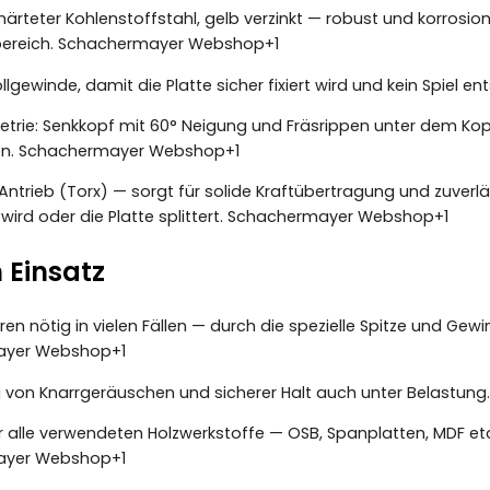
härteter Kohlenstoffstahl, gelb verzinkt — robust und korrosio
ereich.
Schachermayer Webshop
+1
lgewinde, damit die Platte sicher fixiert wird und kein Spiel en
rie: Senkkopf mit 60° Neigung und Fräsrippen unter dem Kop
en.
Schachermayer Webshop
+1
-Antrieb (Torx) — sorgt für solide Kraftübertragung und zuver
ird oder die Platte splittert.
Schachermayer Webshop
+1
m Einsatz
en nötig in vielen Fällen — durch die spezielle Spitze und Gewi
ayer Webshop
+1
 von Knarrgeräuschen und sicherer Halt auch unter Belastung
r alle verwendeten Holzwerkstoffe — OSB, Spanplatten, MDF etc.
ayer Webshop
+1