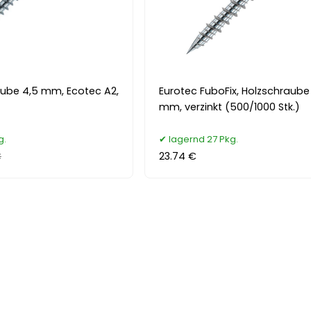
aube 4,5 mm, Ecotec A2,
Eurotec FuboFix, Holzschraube
mm, verzinkt (500/1000 Stk.)
g.
lagernd 27 Pkg.
€
23.74 €