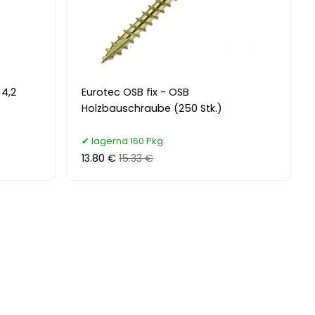
 4,2
Eurotec OSB fix - OSB
Holzbauschraube (250 Stk.)
lagernd 160 Pkg.
13.80 €
15.33 €