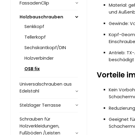
FassadenClip
Material: ge
und Außenb
Holzbauschrauben
Gewinde: Vol
Senkkopf
Kopf-Geomet
Tellerkopf
Einschraub
Sechskantkopf/DIN
Antrieb: TX
Holzverbinder
beschädigt w
OSB fix
Vorteile i
Universalschrauben aus
Kein Vorbohr
Edelstahl
Schacherm
Stelzlager Terrasse
Reduzierung
Schrauben für
Geeignet fü
Holzverkleidungen,
Schacherm
Fußböden /Leisten