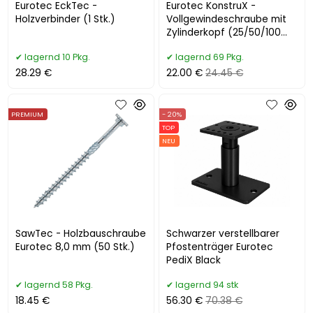
Eurotec EckTec -
Eurotec KonstruX -
Holzverbinder (1 Stk.)
Vollgewindeschraube mit
Zylinderkopf (25/50/100
Stk.)
lagernd 10 Pkg.
lagernd 69 Pkg.
28.29 €
22.00 €
24.45 €
PREMIUM
- 20%
TOP
NEU
SawTec - Holzbauschraube
Schwarzer verstellbarer
Eurotec 8,0 mm (50 Stk.)
Pfostenträger Eurotec
PediX Black
lagernd 58 Pkg.
lagernd 94 stk
18.45 €
56.30 €
70.38 €