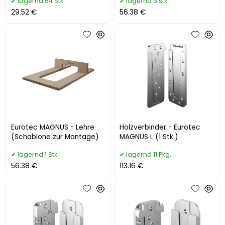
lagernd 54 Stk
lagernd 3 stk
29.52 €
56.38 €
Eurotec MAGNUS - Lehre
Holzverbinder - Eurotec
(Schablone zur Montage)
MAGNUS L (1 Stk.)
lagernd 1 Stk
lagernd 11 Pkg.
56.38 €
113.16 €