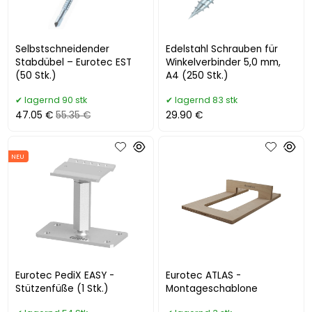
Selbstschneidender
Edelstahl Schrauben für
Stabdübel – Eurotec EST
Winkelverbinder 5,0 mm,
(50 Stk.)
A4 (250 Stk.)
lagernd 90 stk
lagernd 83 stk
47.05 €
55.35 €
29.90 €
NEU
Eurotec PediX EASY -
Eurotec ATLAS -
Stützenfüße (1 Stk.)
Montageschablone