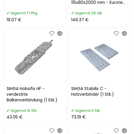
115x80x2000 mm - Eurotec
T-Profil
lagernd 71 Pkg.
lagernd 26 stk
19.07 €
146.37 €
SIHGA Hobafix HF -
SIHGA Stabilix C -
verdeckte
Holzverbinder (1 Stk.)
Balkenverbindung (1 Stk.)
lagernd 16 Stk
lagernd 4 Stk
43.05 €
73.19 €