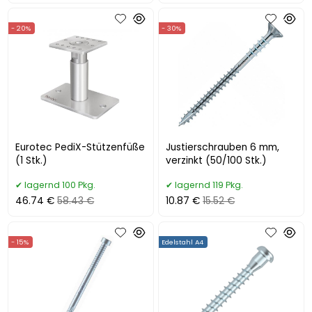
- 20%
- 30%
Eurotec PediX-Stützenfüße
Justierschrauben 6 mm,
(1 Stk.)
verzinkt (50/100 Stk.)
lagernd 100 Pkg.
lagernd 119 Pkg.
46.74 €
58.43 €
10.87 €
15.52 €
- 15%
Edelstahl A4