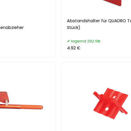
Abstandshalter für QUADRO To
tenabzieher
Stück)
lagernd 292 Stk
4.92 €