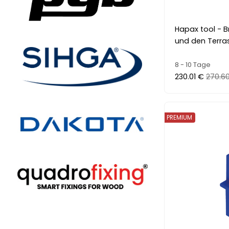
Hapax tool - Br
und den Terr
8 - 10 Tage
230.01 €
270.6
PREMIUM