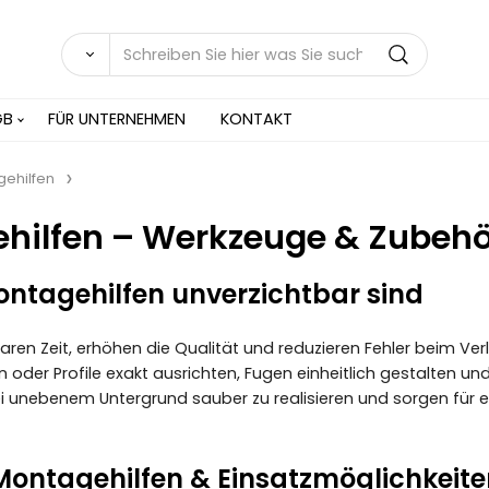
GB
FÜR UNTERNEHMEN
KONTAKT
ehilfen
hilfen – Werkzeuge & Zubehör
tagehilfen unverzichtbar sind
ren Zeit, erhöhen die Qualität und reduzieren Fehler beim Ve
len oder Profile exakt ausrichten, Fugen einheitlich gestalten u
 unebenem Untergrund sauber zu realisieren und sorgen für ei
Montagehilfen & Einsatzmöglichkeite