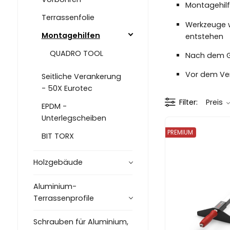
Montagehilf
Terrassenfolie
Werkzeuge w
Montagehilfen
entstehen
QUADRO TOOL
Nach dem Geb
Vor dem Ver
Seitliche Verankerung
- 50X Eurotec
Filter
Preis
EPDM -
Unterlegscheiben
PREMIUM
BIT TORX
Holzgebäude
Aluminium-
Terrassenprofile
Schrauben für Aluminium,