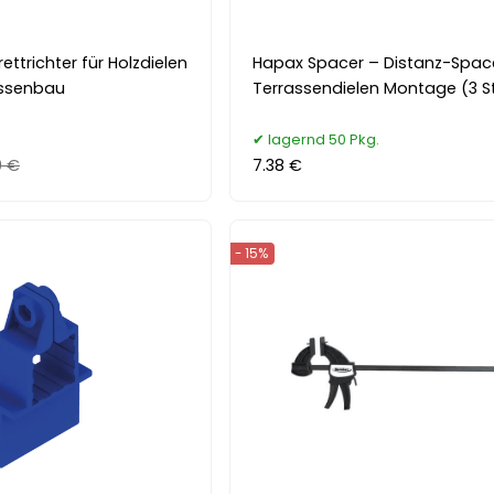
ettrichter für Holzdielen
Hapax Spacer – Distanz-Space
assenbau
Terrassendielen Montage (3 St
lagernd 50 Pkg.
0 €
7.38 €
- 15%