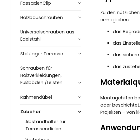
FassadenClip
Zu den nützlichen
Holzbauschrauben
ermöglichen:
das Begradi
Universalschrauben aus
Edelstahl
das Einstel
Stelzlager Terrasse
das sichere
das zustehe
Schrauben für
Holzverkleidungen,
Materialqu
Fußböden /Leisten
Rahmendübel
Montagehilfen bes
oder beschichtet
Zubehör
Projekten – von k
Abstandhalter für
Anwendung
Terrassendielen
Vorbohren