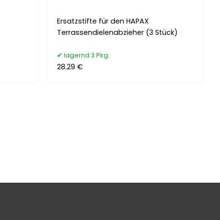
Ersatzstifte für den HAPAX
Terrassendielenabzieher (3 Stück)
lagernd 3 Pkg.
28.29 €