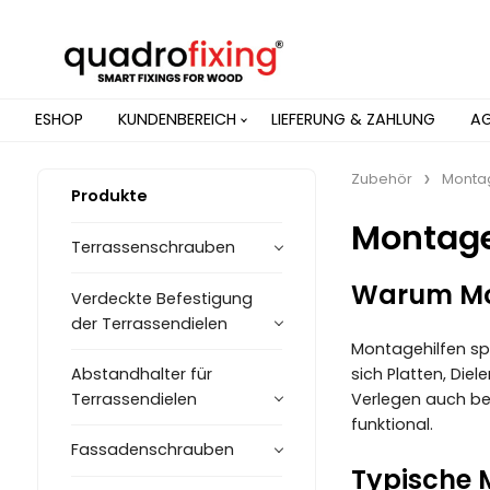
ESHOP
KUNDENBEREICH
LIEFERUNG & ZAHLUNG
A
Zubehör
Montag
Produkte
Montage
Terrassenschrauben
Warum Mon
Verdeckte Befestigung
der Terrassendielen
Montagehilfen spa
Abstandhalter für
sich Platten, Die
Terrassendielen
Verlegen auch bei
funktional.
Fassadenschrauben
Typische 