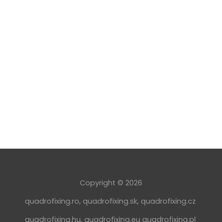
Copyright © 2026
quadrofixing.ro
,
quadrofixing.sk
,
quadrofixing.cz
quadrofixing.hu
,
quadrofixing.eu
quadrofixing.pl