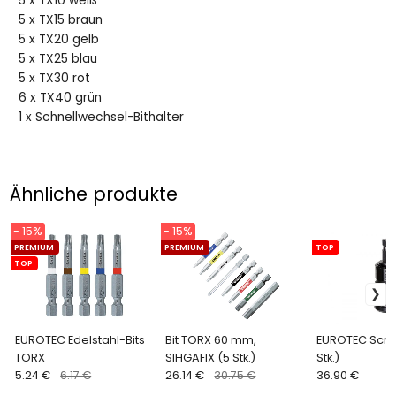
5 x TX10 weiß
5 x TX15 braun
5 x TX20 gelb
5 x TX25 blau
5 x TX30 rot
6 x TX40 grün
1 x Schnellwechsel-Bithalter
Ähnliche produkte
- 15%
- 15%
PREMIUM
PREMIUM
TOP
TOP
EUROTEC Edelstahl-Bits
Bit TORX 60 mm,
EUROTEC Scre
TORX
SIHGAFIX (5 Stk.)
Stk.)
5.24 €
6.17 €
26.14 €
30.75 €
36.90 €