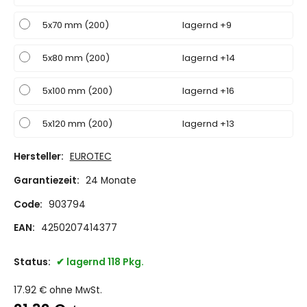
5x70 mm (200)
lagernd +9
5x80 mm (200)
lagernd +14
5x100 mm (200)
lagernd +16
5x120 mm (200)
lagernd +13
Hersteller:
EUROTEC
Garantiezeit:
24 Monate
Code:
903794
EAN:
4250207414377
Status:
lagernd 118 Pkg.
17.92
€
ohne MwSt.