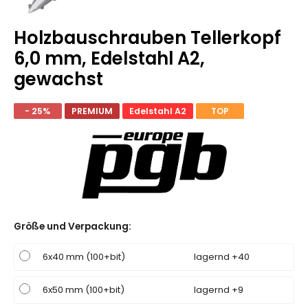
Holzbauschrauben Tellerkopf
6,0 mm, Edelstahl A2,
gewachst
- 25%
PREMIUM
Edelstahl A2
TOP
Größe und Verpackung
:
6x40 mm (100+bit)
lagernd +40
6x50 mm (100+bit)
lagernd +9