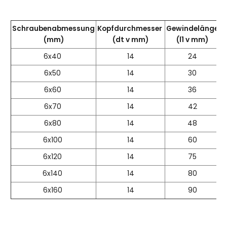
Schraubenabmessung
Kopfdurchmesser
Gewindelänge
T
(mm)
(dt v mm)
(l1 v mm)
6x40
14
24
T
6x50
14
30
T
6x60
14
36
T
6x70
14
42
T
6x80
14
48
T
6x100
14
60
T
6x120
14
75
T
6x140
14
80
T
6x160
14
90
T