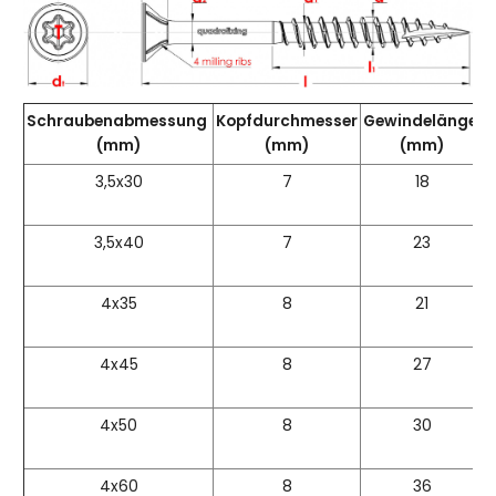
Schraubenabmessung
Kopfdurchmesser
Gewindelänge
(mm)
(mm)
(mm)
3,5x30
7
18
3,5x40
7
23
4x35
8
21
4x45
8
27
4x50
8
30
4x60
8
36