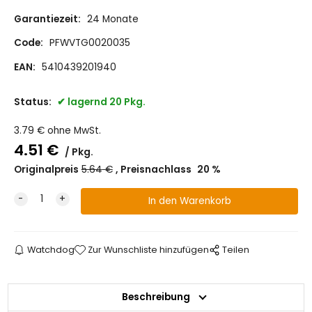
Garantiezeit:
24 Monate
Code:
PFWVTG0020035
EAN:
5410439201940
Status:
lagernd 20 Pkg.
3.79
€
ohne MwSt.
4.51
€
Pkg.
Originalpreis
5.64
€
Preisnachlass
20
%
Watchdog
Zur Wunschliste hinzufügen
Teilen
Beschreibung