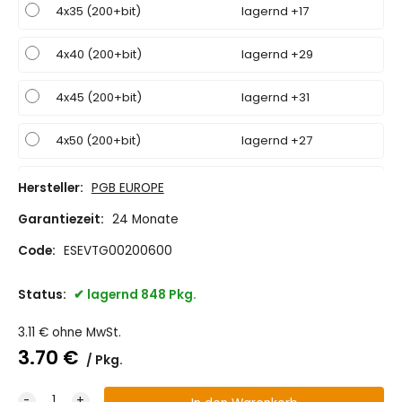
4x35 (200+bit)
lagernd +17
4x40 (200+bit)
lagernd +29
4x45 (200+bit)
lagernd +31
4x50 (200+bit)
lagernd +27
4x60 (200+bit)
lagernd +27
Hersteller:
PGB EUROPE
Garantiezeit:
24 Monate
4x70 (200+bit)
lagernd +20
Code:
ESEVTG00200600
4.5x40 (200+bit)
lagernd +18
Status:
lagernd 848 Pkg.
4.5x50 (200+bit)
lagernd +40
3.11
€
ohne MwSt.
3.70
€
4.5x60 (200+bit)
lagernd +51
Pkg.
4.5x70 (200+bit)
lagernd +20