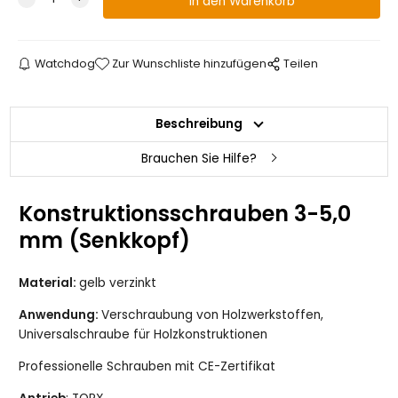
4.5x80 (200+bit)
lagernd +25
Watchdog
Zur Wunschliste hinzufügen
Teilen
5x50 (200+bit)
lagernd +30
Beschreibung
5x60 (200+bit)
lagernd +41
Brauchen Sie Hilfe?
5x70 (200+bit)
lagernd +31
Konstruktionsschrauben 3-5,0
5x80 (200+bit)
lagernd +39
mm (Senkkopf)
5x90 (200+bit)
lagernd +19
Material:
gelb verzinkt
5x100 (200+bit)
lagernd +26
Anwendung:
Verschraubung von Holzwerkstoffen,
Universalschraube für Holzkonstruktionen
5x120 (200+bit)
lagernd +12
Professionelle Schrauben mit CE-Zertifikat