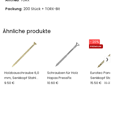
Antrieb
: TORX
Packung:
200 Stück + TORX-Bit
Ähnliche produkte
- 20%
PREMIUM
Holzbauschraube 6,0
Schrauben für Holz
Eurotec Panel
mm, Senkkopf Stahl
Hapax PressFix
Senkkopf Stah
gelb verzinkt
9.50 €
10.60 €
verzinkt, 6 m
15.50 €
19.37
(100/200+bit)
Stk.)