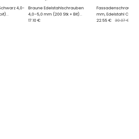
Schwarz 4,0-
Braune Edelstahlschrauben
Fassadenschrauben 4
it)
4,0–5,0 mm (200 Stk + Bit)
mm, Edelstahl C2, Br
QUADROFIX BROWN
17.10 €
gewaxt (200 Stk. + Bit
22.55 €
30.07 €