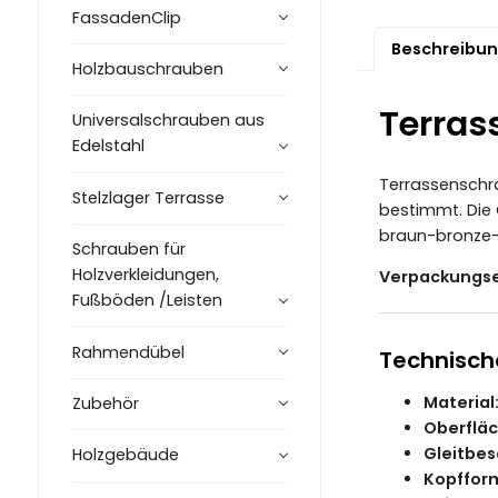
FassadenClip
Beschreibu
Holzbauschrauben
Terras
Universalschrauben aus
Edelstahl
Terrassensch
Stelzlager Terrasse
bestimmt. Die
braun-bronze-
Schrauben für
Holzverkleidungen,
Verpackungse
Fußböden /Leisten
Rahmendübel
Technisch
Material
Zubehör
Oberfläc
Gleitbes
Holzgebäude
Kopffor