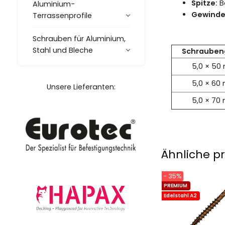
Spitze:
B
Aluminium-
Gewinde
Terrassenprofile
Schrauben für Aluminium,
Stahl und Bleche
Schrauben
5,0 × 5
5,0 × 6
Unsere Lieferanten:
5,0 × 7
Ähnliche p
- 35%
PREMIUM
Edelstahl A2