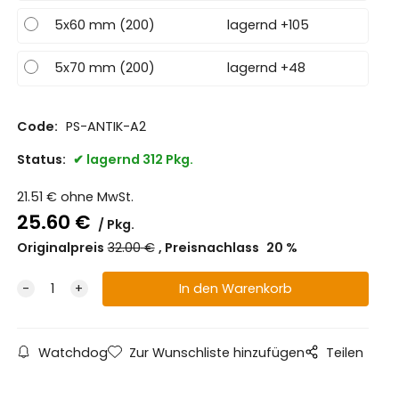
5x60 mm (200)
lagernd +105
5x70 mm (200)
lagernd +48
Code:
PS-ANTIK-A2
Status:
lagernd 312 Pkg.
21.51
€
ohne MwSt.
25.60
€
Pkg.
Originalpreis
32.00
€
Preisnachlass
20
%
Watchdog
Zur Wunschliste hinzufügen
Teilen