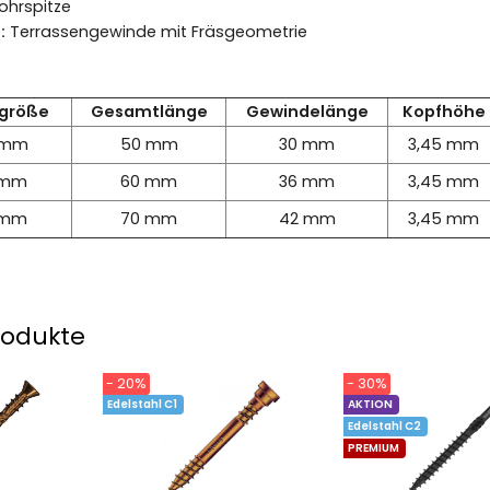
ohrspitze
:
Terrassengewinde mit Fräsgeometrie
größe
Gesamtlänge
Gewindelänge
Kopfhöhe
0 mm
50 mm
30 mm
3,45 mm
0 mm
60 mm
36 mm
3,45 mm
0 mm
70 mm
42 mm
3,45 mm
rodukte
- 20%
- 30%
Edelstahl C1
AKTION
Edelstahl C2
PREMIUM