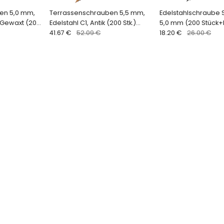
en 5,0 mm,
Terrassenschrauben 5,5 mm,
Edelstahlschraube 
, Gewaxt (200
Edelstahl C1, Antik (200 Stk.)
5,0 mm (200 Stück+b
Terrassotec Trilobular
41.67 €
52.09 €
QUADROFIX BLACK
18.20 €
26.00 €