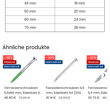
45 mm
18 mm
50 mm
20 mm
60 mm
24 mm
70 mm
28 mm
Ähnliche produkte
- 35%
- 20%
- 20%
PREMIUM
Edelstahl A4
PREMIUM
Edelstahl A4
Edelstahl A4
Terrassenschrauben
Fassadenschrauben 4,5
Terrassensc
5,5x60 mm, Edelstahl A4,
mm, Edelstahl A4 (200
5,5 mm, Edels
Grünes Wachs (200 Stk.
46.80 €
72.00 €
Stück)
19.14 €
23.93 €
(100 Stk.) Ter
30.70 €
38.3
+ Bit)
Trilobular