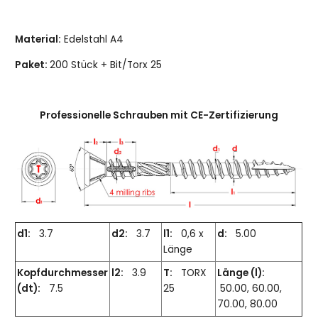
Material:
Edelstahl A4
Paket:
200 Stück + Bit/Torx 25
Professionelle Schrauben mit CE-Zertifizierung
d1:
3.7
d2:
3.7
l1:
0,6 x
d:
5.00
Länge
Kopfdurchmesser
l2:
3.9
T:
TORX
Länge (l):
(dt):
7.5
25
50.00, 60.00,
70.00, 80.00