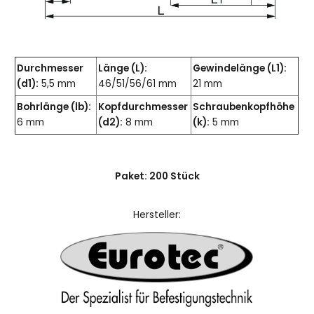
Durchmesser
Länge (L):
Gewindelänge (L1):
(d1):
5,5 mm
46/51/56/61 mm
21 mm
Bohrlänge (lb):
Kopfdurchmesser
Schraubenkopfhöhe
6 mm
(d2):
8 mm
(k):
5 mm
Paket: 200 Stück
Hersteller: