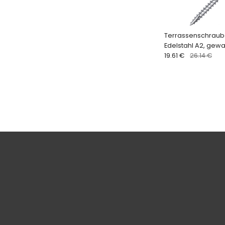
Terrassenschraub
Edelstahl A2, gewax
Bit)
19.61 €
26.14 €