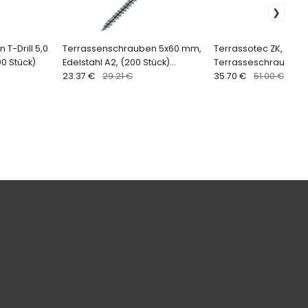
T-Drill 5,0
Terrassenschrauben 5x60 mm,
Terrassotec ZK,
00 Stück)
Edelstahl A2, (200 Stück)
Terrasseschrauben 
Hapatec
23.37 €
29.21 €
Edelstahl A2, Eurotec
35.70 €
51.00 €