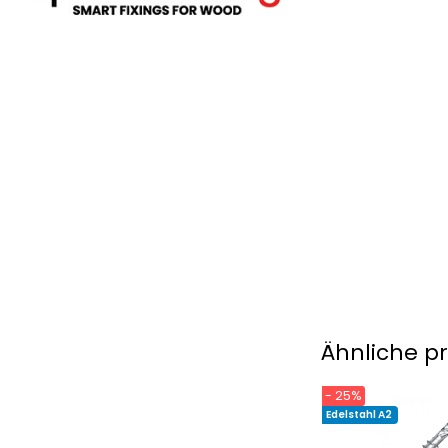
Ähnliche p
- 25%
Edelstahl A2