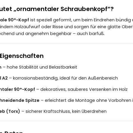
tet „ornamentaler Schraubenkopf“?
ale 90°-Kopf
ist speziell geformt, um beim Eindrehen bündig u
ndern Holzaufwurf oder Risse und sorgen für eine glatte Ober
echend und angenehm begehbar – auch barfuß.
 Eigenschaften
m
– hohe Stabilität und Belastbarkeit
l A2
– korrosionsbeständig, ideal für den Außenbereich
taler 90°-Kopf
– dekoratives, sauberes Versenken im Holz
hneidende Spitze
– erleichtert die Montage ohne Vorbohren 
eb (Torx)
– sicherer Kraftschluss, kein Überdrehen