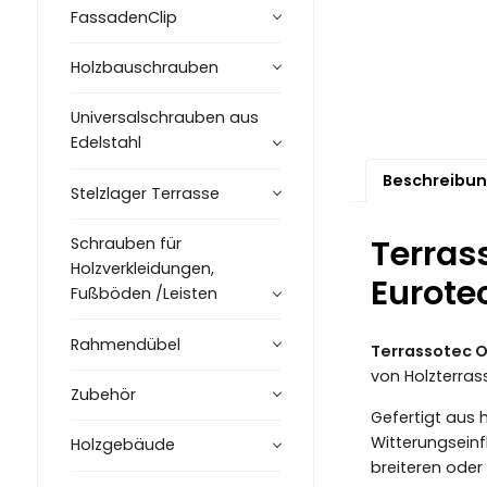
FassadenClip
Holzbauschrauben
Universalschrauben aus
Edelstahl
Beschreibu
Stelzlager Terrasse
Terras
Schrauben für
Holzverkleidungen,
Eurote
Fußböden /Leisten
Rahmendübel
Terrassotec O
von Holzterrass
Zubehör
Gefertigt aus
Witterungseinf
Holzgebäude
breiteren oder