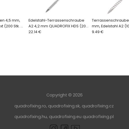
en 4,5 mm,
Edelstahl-Terrassenschraube
Terrassenschrauben 
t (200 Stk. +
A2 4,2 mm QUADROFIX HDS (200
mm, Edelstahl A2 (1
Stk.)
22.14 €
9.49 €
Copyright © 2026
quadrofixing.ro
,
quadrofixing.sk
,
quadrofixing.cz
quadrofixing.hu
,
quadrofixing.eu
quadrofixing.pl