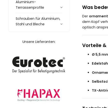
Aluminium-
Was bedeu
Terrassenprofile
Der
ornament
Schrauben für Aluminium,
dem Kopf verhi
Stahl und Bleche
optisch anspr
Unsere Lieferanten:
Vorteile &
Ø 5,5 m
Edelstah
Ornamen
Selbstsc
TX-Antri