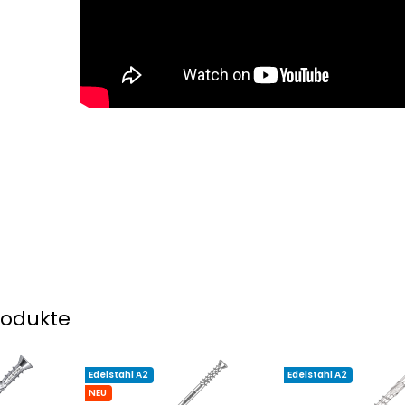
rodukte
Edelstahl A2
Edelstahl A2
NEU