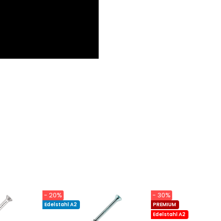
- 20%
- 30%
Edelstahl A2
PREMIUM
Edelstahl A2