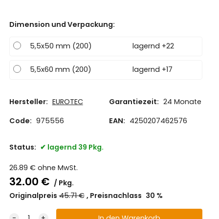
Dimension und Verpackung
:
5,5x50 mm (200)
lagernd +22
5,5x60 mm (200)
lagernd +17
Hersteller:
EUROTEC
Garantiezeit:
24 Monate
Code:
975556
EAN:
4250207462576
Status:
lagernd 39 Pkg.
26.89
€
ohne MwSt.
32.00
€
Pkg.
Originalpreis
45.71
€
Preisnachlass
30
%