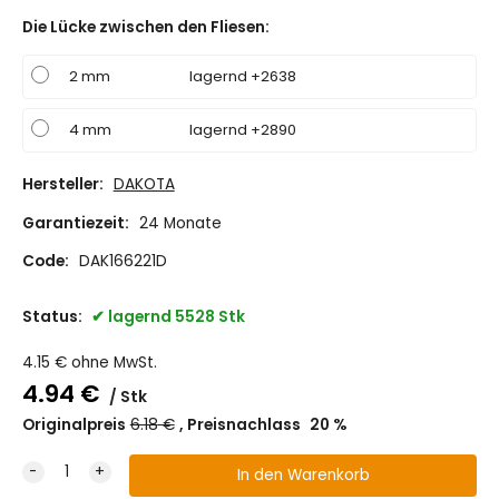
Die Lücke zwischen den Fliesen
:
2 mm
lagernd +2638
4 mm
lagernd +2890
Hersteller:
DAKOTA
Garantiezeit:
24 Monate
Code:
DAK166221D
Status:
lagernd 5528 Stk
4.15
€
ohne MwSt.
4.94
€
Stk
Originalpreis
6.18
€
Preisnachlass
20
%