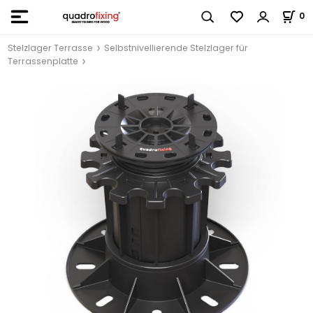
0
Stelzlager Terrasse
Selbstnivellierende Stelzlager für
Terrassenplatte