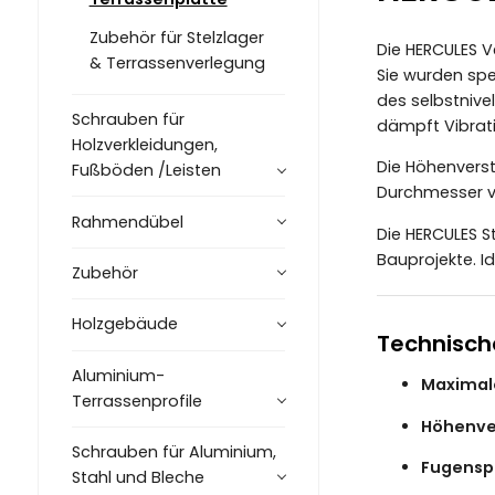
Zubehör für Stelzlager
Die HERCULES V
& Terrassenverlegung
Sie wurden spe
des selbstnive
Schrauben für
dämpft Vibrati
Holzverkleidungen,
Die Höhenverste
Fußböden /Leisten
Durchmesser vo
Rahmendübel
Die HERCULES S
Bauprojekte. I
Zubehör
Holzgebäude
Technisch
Aluminium-
Maximal
Terrassenprofile
Höhenver
Schrauben für Aluminium,
Fugenspa
Stahl und Bleche