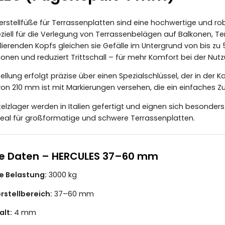
erstellfüße für Terrassenplatten sind eine hochwertige und ro
ziell für die Verlegung von Terrassenbelägen auf Balkonen, T
llierenden Kopfs gleichen sie Gefälle im Untergrund von bis z
onen und reduziert Trittschall – für mehr Komfort bei der Nutz
llung erfolgt präzise über einen Spezialschlüssel, der in der 
n 210 mm ist mit Markierungen versehen, die ein einfaches 
telzlager werden in Italien gefertigt und eignen sich besonder
deal für großformatige und schwere Terrassenplatten.
e Daten – HERCULES 37–60 mm
e Belastung:
3000 kg
stellbereich:
37–60 mm
lt:
4 mm