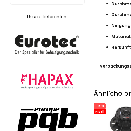
Durchmes
Durchme
Unsere Lieferanten:
Neigung
Material
Herkunft
Verpackungse
Ähnliche p
- 15%
Nivell