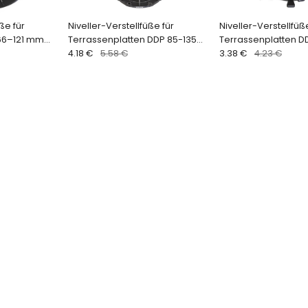
ße für
Niveller-Verstellfüße für
Niveller-Verstellfüß
66–121 mm
Terrassenplatten DDP 85-135
Terrassenplatten D
palt 2–4 mm)
mm (1 Stk.)
4.18 €
5.58 €
mm (1 Stk.)
3.38 €
4.23 €