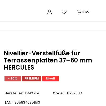
0
Stk.
Nivellier-Verstellfüße für
Terrassenplatten 37–60 mm
HERCULES
- 20%
PREMIUM
Nivell
Hersteller:
DAKOTA
Code:
HER3760D
EAN:
8058340351513