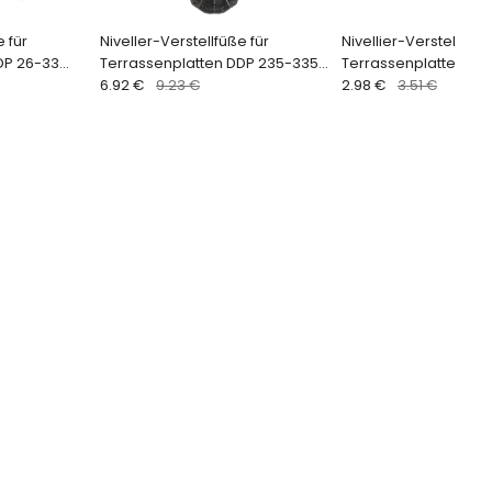
e für
Niveller-Verstellfüße für
Nivellier-Verstellfüße
DP 26-33
Terrassenplatten DDP 235-335
Terrassenplatten 2
mm (1 Stk.)
6.92 €
9.23 €
ARKIMEDE (Fugenspa
2.98 €
3.51 €