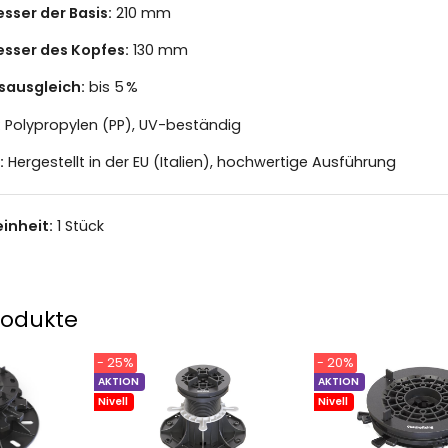
ser der Basis:
210 mm
sser des Kopfes:
130 mm
sausgleich:
bis 5 %
:
Polypropylen (PP), UV-beständig
:
Hergestellt in der EU (Italien), hochwertige Ausführung
inheit:
1 Stück
rodukte
- 25%
- 20%
AKTION
AKTION
Nivell
Nivell