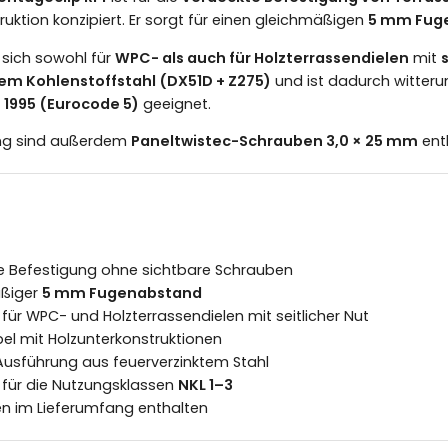
ruktion konzipiert. Er sorgt für einen gleichmäßigen
5 mm Fug
t sich sowohl für
WPC- als auch für Holzterrassendielen
mit
em Kohlenstoffstahl (DX51D + Z275)
und ist dadurch witteru
1995 (Eurocode 5)
geeignet.
ng sind außerdem
Paneltwistec-Schrauben 3,0 × 25 mm
ent
e Befestigung ohne sichtbare Schrauben
äßiger
5 mm Fugenabstand
für WPC- und Holzterrassendielen mit seitlicher Nut
el mit Holzunterkonstruktionen
Ausführung aus feuerverzinktem Stahl
 für die Nutzungsklassen
NKL 1–3
n im Lieferumfang enthalten