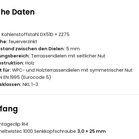
che Daten
:
Kohlenstoffstahl DX51D + Z275
he:
feuerverzinkt
tand zwischen den Dielen:
5 mm
ngsbereich:
Terrassendielen mit seitlicher Nut
struktion:
Holz
 für:
WPC- und Holzterrassendielen mit symmetrischer Nut
N EN 1995 (Eurocode 5)
sklassen:
NKL 1–3
mfang
tageclip RI4
eltwistec 1000 Senkkopfschraube
3,0 × 25 mm