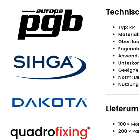
Technis
Typ:
RI4
Material
Oberfläc
Fugenabs
Anwendu
Unterkon
Geeignet
Norm:
DI
Nutzung
Lieferu
100 ×
Mon
200 ×
Pan