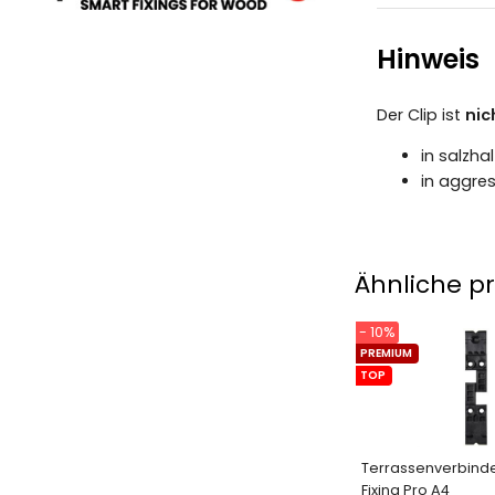
Hinweis
Der Clip ist
nic
in salzha
in aggres
Ähnliche p
- 10%
PREMIUM
TOP
Terrassenverbinde
Fixing Pro A4