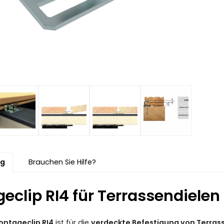
ng
Brauchen Sie Hilfe?
clip RI4 für Terrassendielen 
ontageclip RI4
ist für die
verdeckte Befestigung von Terrass