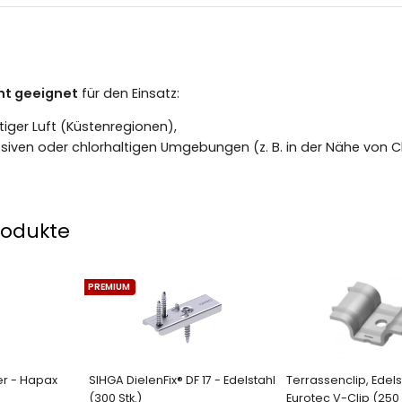
ht geeignet
für den Einsatz:
ltiger Luft (Küstenregionen),
siven oder chlorhaltigen Umgebungen (z. B. in der Nähe von C
rodukte
PREMIUM
r - Hapax
SIHGA DielenFix® DF 17 - Edelstahl
Terrassenclip, Edels
(300 Stk.)
Eurotec V-Clip (250