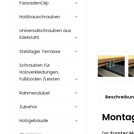
FassadenClip
Holzbauschrauben
Universalschrauben aus
Edelstahl
Stelzlager Terrasse
Schrauben für
Holzverkleidungen,
Fußböden /Leisten
Rahmendübel
Beschreibu
Zubehör
Montage
Holzgebäude
Der
Eurotec M