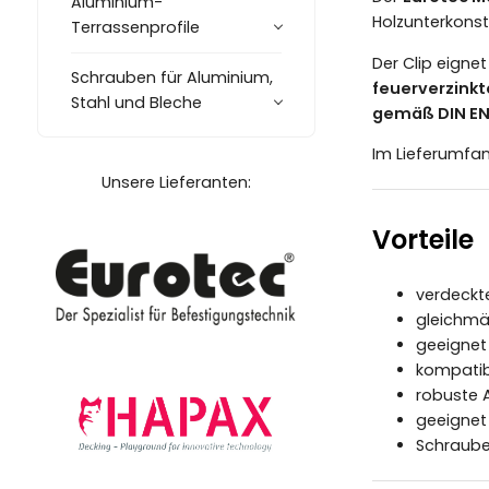
Aluminium-
Holzunterkonst
Terrassenprofile
Der Clip eigne
Schrauben für Aluminium,
feuerverzinkt
Stahl und Bleche
gemäß DIN EN 
Im Lieferumfa
Unsere Lieferanten:
Vorteile
verdeckt
gleichm
geeignet 
kompatib
robuste 
geeignet
Schraube