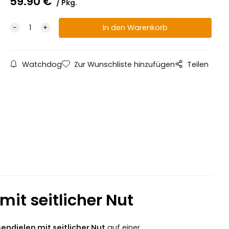
59.90
€
Pkg.
Watchdog
Zur Wunschliste hinzufügen
Teilen
mit seitlicher Nut
endielen mit seitlicher Nut
auf einer